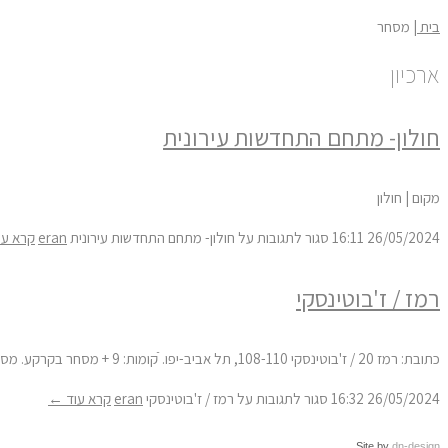
בית
|
מסחר
ארכיון
חולון- מתחם התחדשות עירונית
מקום | חולון
26/05/2024
16:11
סגור לתגובות
על חולון- מתחם התחדשות עירונית
eran
קרא ע
רמז / ז'בוטינסקי
כתובת: רמז 20 / ז'בוטינסקי 108-110, תל אביב-יפו. ֿקומות: 9 + מסחר בקרקע. מספר יח״ד: 62. תמ"א 38 חיזוק ותוספות
26/05/2024
16:32
סגור לתגובות
על רמז / ז'בוטינסקי
eran
קרא עוד ←
Site by
dn-design