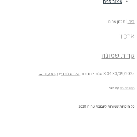
עיצוב פנים
ת
|
תכנון ערים
כיון
רית שמונה
על
30/09/20
8:04
סגור לתגובות
אלכס גורביץ
קרא עוד ←
קרית
שמונה
Site by
dn-desi
 הזכויות שמורות לקבוצת טהירו 2020