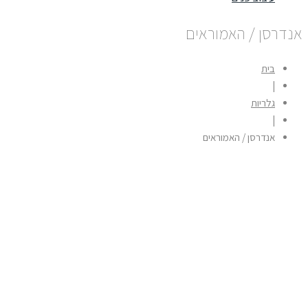
נדרסן / האמוראים
בית
|
גלריות
|
אנדרסן / האמוראים