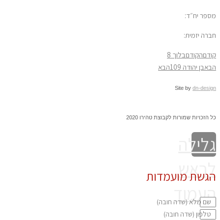
פר יח״ד:
רה יזמית:
דם
הקודם
בלוך 8
א
בן יהודה 109
הבא
Site by
dn-desi
 הזכויות שמורות לקבוצת טהירו 2020
לילה
ראש
גשת מועמדות
עמוד
שם מלא
טלפון