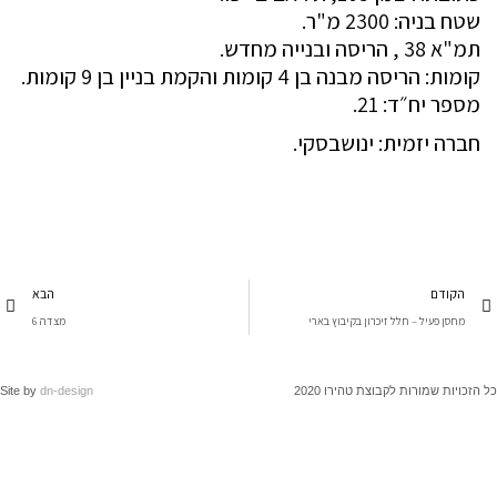
שטח בניה: 2300 מ"ר.
תמ"א 38 , הריסה ובנייה מחדש.
קומות: הריסה מבנה בן 4 קומות והקמת בניין בן 9 קומות.
מספר יח״ד: 21.
חברה יזמית: ינושבסקי.
הקודם
הבא
מחסן פעיל – חלל זיכרון בקיבוץ בארי
מצדה 6
זכויות שמורות לקבוצת טהירו 2020
dn-design
Site by