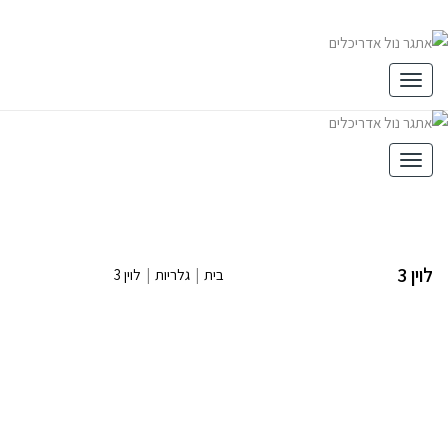
תפריט
תפריט
לוין 3
בית
|
גלריות
|
לוין 3