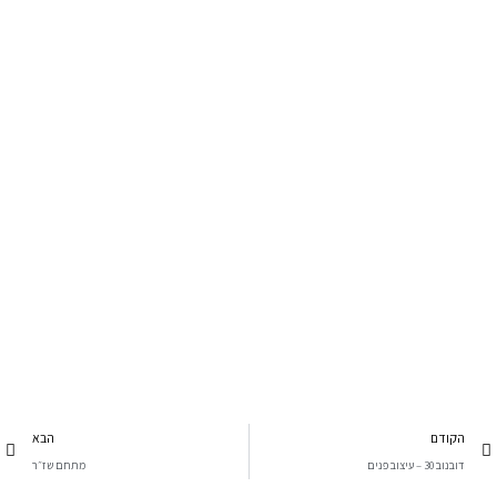
הקודם
הבא
דובנוב 30 – עיצוב פנים
מתחם שז״ר